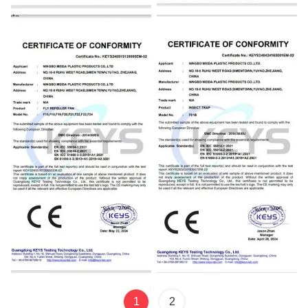
EMC
RoHS
EMC
EMC
1
2