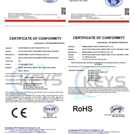
CE
CE