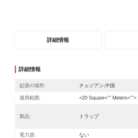
詳細情報
詳細情報
起源の場所:
チェジアン,中国
適用範囲:
<20 Square="" Meters="">
製品:
トラップ
電力源:
ない