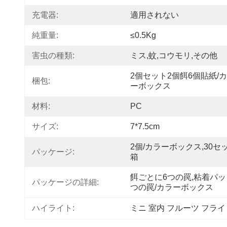
充電器:
適用されない
純重量:
≤0.5Kg
害虫の種類:
ミス,蚊,コウモリ,その他
2個セット2個餌6個貼紙/
梱包:
ーボックス
材料:
PC
サイズ:
7*7.5cm
2個/カラーボックス,30セッ
パッケージ:
箱
餌ごとに6つの罠,粘着パッド
パッケージの詳細:
つの罠/カラーボックス
ハイライト:
ミニ 室内 フルーツ フライ