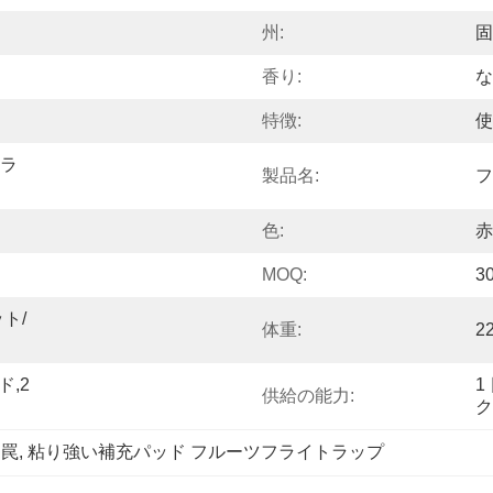
州:
固
香り:
な
特徴:
使
カラ
製品名:
フ
色:
赤
MOQ:
3
ト/
体重:
2
,2
1
供給の能力:
ク
 罠
, 
粘り強い補充パッド フルーツフライトラップ