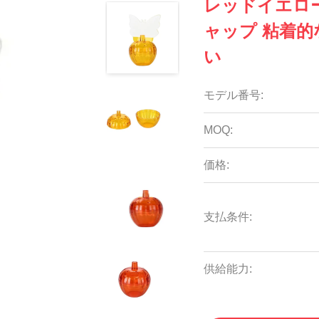
レッドイエロー
ャップ 粘着的
い
モデル番号:
MOQ:
価格:
支払条件:
供給能力: