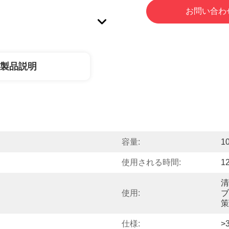
お問い合わ
製品説明
容量:
1
使用される時間:
1
清
使用:
ブ
策
仕様:
>