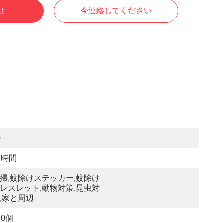
せ
今連絡してください
0
2時間
掃,蚊除けステッカー,蚊除け
レスレット,動物対策,昆虫対
,家と周辺
30個