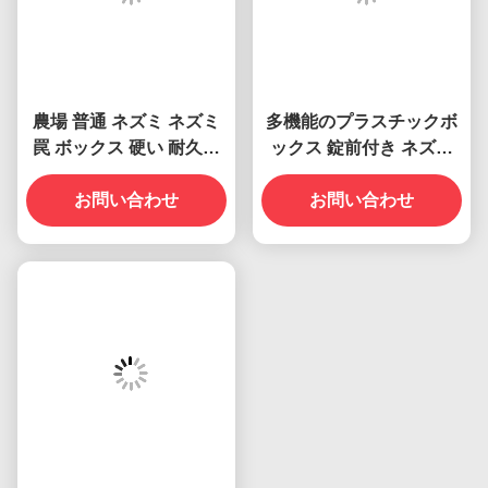
ロッパに販売します. 33.00%,国内市場, 30.00%,北米, 25.00%,オ
セアニア, 3.00%,北ヨーロッパ, 3.00%,中東, 2.00%,南米.00%)東
ヨーロッパ (00.00%),東アジア (00.00%),南アジア (00.00%). 私
たちの事務所には合計で101~200人がいます.
2品質を保証するには?
量産前には常に生産前サンプルを採取する.
輸送前には必ず最終検査です
3買えるものは?
ネズミの罠 蚊の罠 鳥の刺し 蚊を殺す
4. なぜ他のサプライヤーからではなく,私たちから買うべきです
か?
1製品には試験報告と特許があります 2 顧客の要求を100%満た
しています 3 製品とサービスは国限定ではありません 4 一対一
のサービス注文から受領まで 販売まで
5提供できるサービス?
受け入れられる配送条
件:FOB,CFR,CIF,EXW,FAS,CIP,FCA,CPT,DEQ,DDP,DDU,エクス
プレス配送,DAF,DES
受け入れられる決済通
貨:USD,EUR,JPY,CAD,AUD,HKD,GBP,CNY,CHF
付与形態:T/T,L/C,,クレジットカード,PayPal,Western Union,現金,