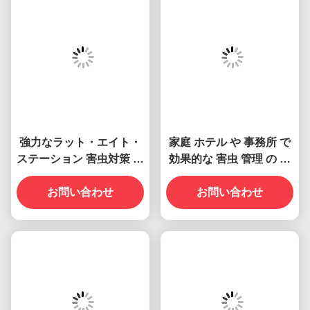
Ningbo Meida Plastic Products Co.,Ltd.は,害虫対策機器の研究,
販売,生産に特化したメーカーとトレーダーです.私たちのすべて
の製品は,国際品質基準に適合し,世界各地の様々な市場で非常に
評価されています. 私たちの会社は注射鋳造ワークショップ,スタ
ンピングマシン,組み立てワークショップを持っています. 我々は,
また,私たちの顧客のために関連製品の研究,開発,カスタマイズを
実施します.OEM&ODMなどで 異なる顧客の要求に応える. 長年
の不屈な努力の後,私たちの会社は,カーレフォー,K-Mart,PMS,お
よび国内外の他の有名な企業と良いビジネス関係を築きました. 
私たちの会社はプロフェッショナル化を受けています.,製造,標準
化"のビジネス哲学で,安全で健康的なサービスで高品質の害虫対
策製品を提供しています.信頼性や誠実さを 求めること"強力な生
産技術と健全な開発が我々の目標です.誠実な協力と相互利益の
原則に従って,私たちの顧客との長期的なビジネス関係輝かしい
キャリアを築こう
よくある質問
1- 私たちは誰?
私たちは,中国,チェ江に拠点を置いています. 2010年から,西ヨー