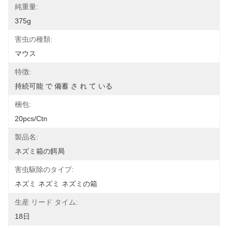
純重量:
375g
害虫の種類:
マウス
特徴:
持続可能 で 備蓄 さ れ て いる
梱包:
20pcs/ctn
製品名:
ネズミ箱の餌局
害虫駆除のタイプ:
ネズミ ネズミ ネズミの箱
生産 リード タイム:
18日