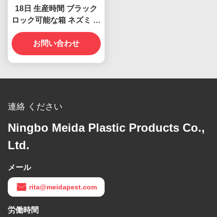
エスクロー
英語,中国語,日本語
タグ:
Mouse Rat Bait Station Trap Box
Anti Rodent Pest Control Bait Station
Mouse Trap Rat Bait Station Box
関連製品