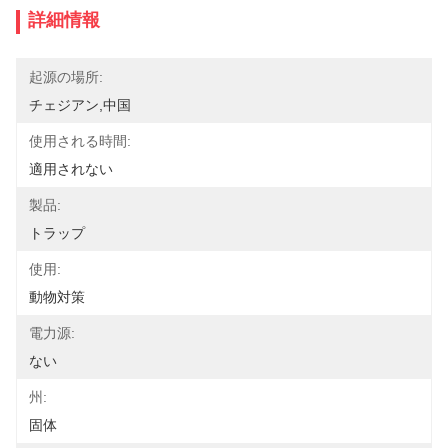
詳細情報
起源の場所:
チェジアン,中国
使用される時間:
適用されない
製品:
トラップ
使用:
動物対策
電力源:
ない
州:
固体