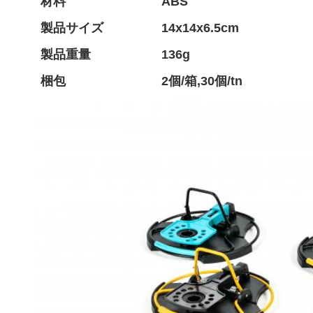
材料
ABS
製品サイズ
14x14x6.5cm
製品重量
136g
梱包
2個/箱,30個/tn