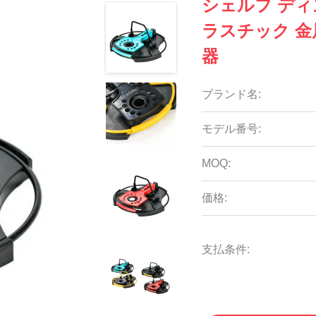
シェルフ ディ
ラスチック 金
器
ブランド名:
モデル番号:
MOQ:
価格:
支払条件: