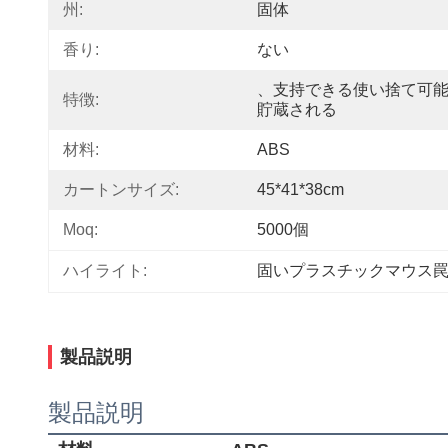
州:
固体
香り:
ない
、支持できる使い捨て可
特徴:
貯蔵される
材料:
ABS
カートンサイズ:
45*41*38cm
Moq:
5000個
ハイライト:
固いプラスチックマウス
製品説明
製品説明