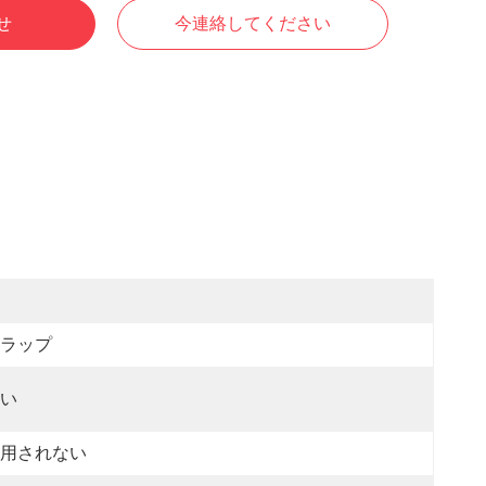
せ
今連絡してください
ラップ
い
用されない