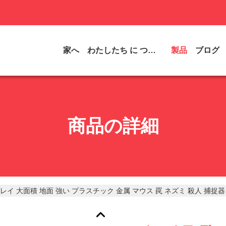
家へ
わたしたち に つい て
製品
ブログ
商品の詳細
レイ 大面積 地面 強い プラスチック 金属 マウス 罠 ネズミ 殺人 捕捉器