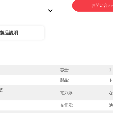
お問い合わ
製品説明
容量:
1
製品:
ト
庭
電力源:
な
充電器:
適