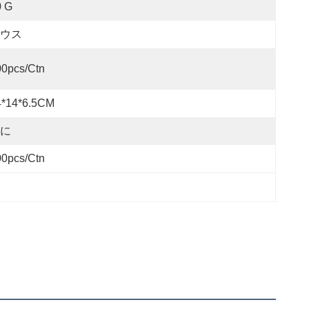
0 G
ウス
00pcs/ctn
4*14*6.5CM
に
00pcs/ctn