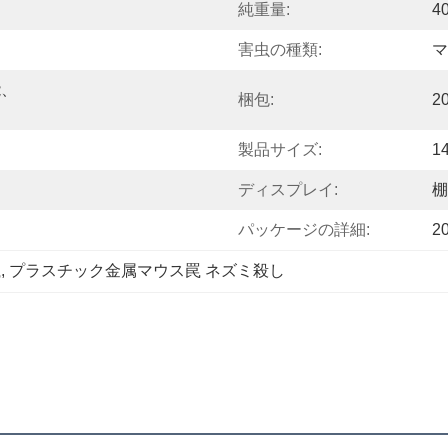
純重量:
4
害虫の種類:
マ
能、
梱包:
2
製品サイズ:
1
ディスプレイ:
棚
パッケージの詳細:
2
罠
, 
プラスチック金属マウス罠 ネズミ殺し