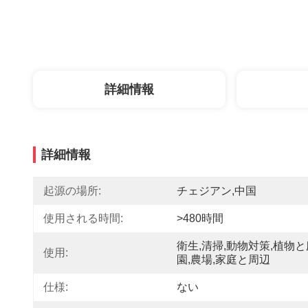
詳細情報
詳細情報
起源の場所:
チェジアン,中国
使用される時間:
>480時間
衛生,清掃,動物対策,植物と
使用:
園,農場,家庭と周辺
仕様:
ない