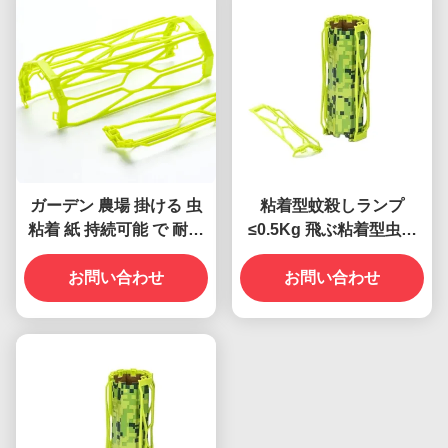
ガーデン 農場 掛ける 虫
粘着型蚊殺しランプ
粘着 紙 持続可能 で 耐久
≤0.5Kg 飛ぶ粘着型虫の
的 な 蚊 駆除 剤
罠 粘着型紙の罠
お問い合わせ
お問い合わせ