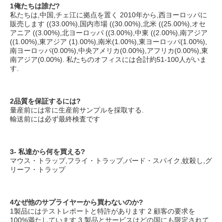
1俺たちは誰だ?
私たちは,中国,チェ江に拠点を置く 2010年から,西ヨーロッパに
販売します ((33.00%),国内市場 ((30.00%),北米 ((25.00%),オセ
アニア ((3.00%),北ヨーロッパ ((3.00%),中東 ((2.00%),南アジア 
((1.00%),東アジア (1).00%),南米(1.00%),東ヨーロッパ(1.00%),
南ヨーロッパ(0.00%),中央アメリカ(0.00%),アフリカ(0.00%),東
南アジア(0.00%). 私たちのオフィスには合計約51-100人がいま
す.
2品質を保証するには?
量産前には常に生産前サンプルを採取する.
輸送前には必ず最終検査です
3- 私達から何を買える?
マウス・トラップ,フライ・トラップ,バード・スパイク,蚊殺し,グ
リーフ・トラップ
4なぜ他のサプライヤーから買わないのか?
1製品にはテストレポートと特許があります 2 顧客の要求を
100%満たしています 3 製品とサービスはどの国にも限定されて