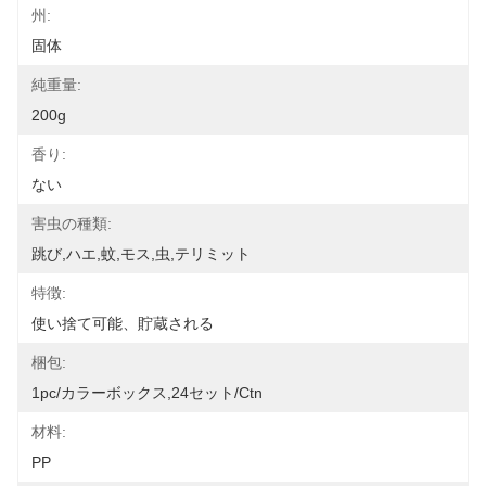
州:
固体
純重量:
200g
香り:
ない
害虫の種類:
跳び,ハエ,蚊,モス,虫,テリミット
特徴:
使い捨て可能、貯蔵される
梱包:
1pc/カラーボックス,24セット/ctn
材料:
PP