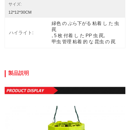
サイズ:
12*12*30CM
緑色 の ぶら下がる 粘着 し た 虫 
罠
ハイライト:
, 
5 枚 付着 し た PP 虫 罠
, 
甲虫 管理 粘着 的 な 昆虫 の 罠
製品説明