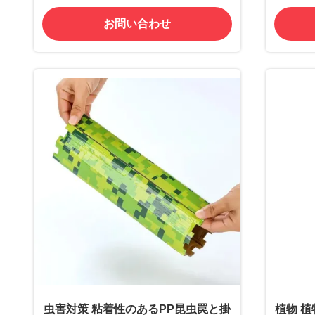
お問い合わせ
虫害対策 粘着性のあるPP昆虫罠と掛
植物 植