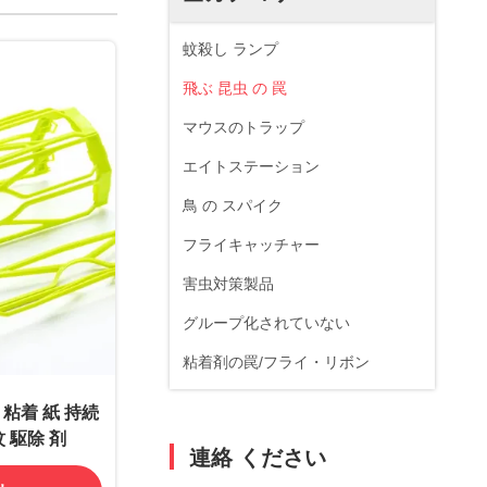
蚊殺し ランプ
飛ぶ 昆虫 の 罠
マウスのトラップ
エイトステーション
鳥 の スパイク
フライキャッチャー
害虫対策製品
グループ化されていない
粘着剤の罠/フライ・リボン
 粘着 紙 持続
蚊 駆除 剤
連絡 ください