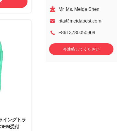
せ
Mr. Ms. Meida Shen
rita@meidapest.com
+8613780050909
今連絡してください
ライングトラ
 OEM受付