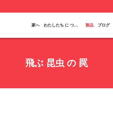
家へ
わたしたち に つい て
製品
ブログ
飛ぶ 昆虫 の 罠