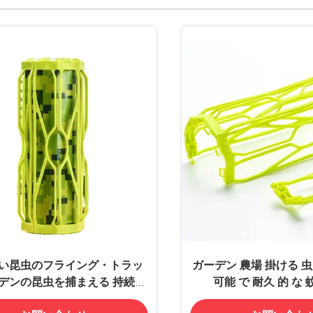
い昆虫のフライング・トラッ
ガーデン 農場 掛ける 虫
ーデンの昆虫を捕まえる 持続可
可能 で 耐久 的 な 
能