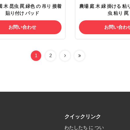
園 木 昆虫 罠 緑色 の 吊り 接着
農場 庭 木 緑 掛ける 粘
貼り付け パッド
虫 粘り 罠
お問い合わせ
お問い合わ
1
2
クイックリンク
わたしたち に つい
,