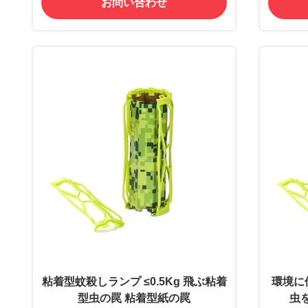
お問い合わせ
粘着型蚊殺しランプ ≤0.5Kg 飛ぶ粘着
環境に
型虫の罠 粘着型紙の罠
虫