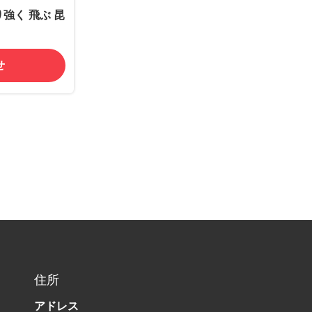
り強く 飛ぶ 昆
せ
住所
アドレス