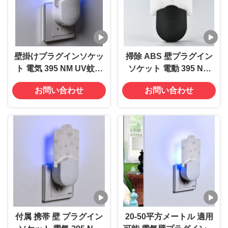
壁掛けプラグインソケッ
掃除 ABS 壁プラグイン
ト 電気 395 NM UV蚊殺
ソケット 電動 395 NM
虫ランプ 飛ぶ虫殺虫剤
UV蚊殺しランプ 飛ぶ虫
お問い合わせ
お問い合わせ
殺し罠
付属 携帯 壁 プラグイン
20-50平方メートル 適用