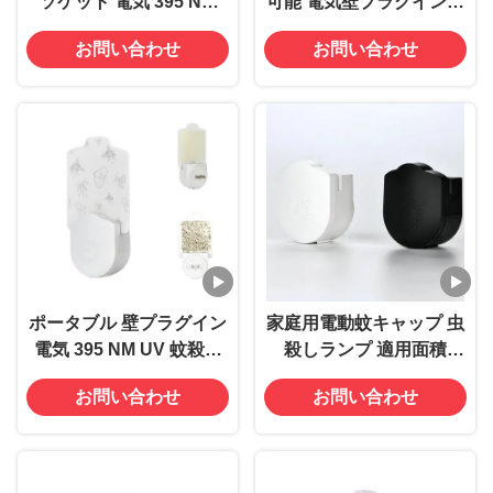
ソケット 電気 395 NM
可能 電気壁プラグインソ
UV 蚊殺しランプ 持続可
ケット UV蚊殺菌ランプ
お問い合わせ
お問い合わせ
能で効果的な昆虫対策
固体状態 高効率
ポータブル 壁プラグイン
家庭用電動蚊キャップ 虫
電気 395 NM UV 蚊殺し
殺しランプ 適用面積
ランプ 飛ぶ昆虫 捕獲殺し
20~50平方メートル
お問い合わせ
お問い合わせ