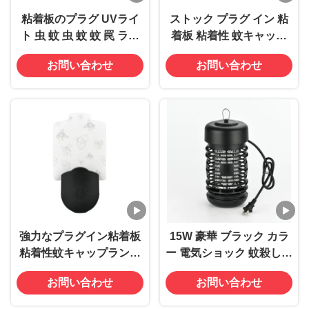
粘着板のプラグ UVライ
ストック プラグ イン 粘
ト 虫 蚊 虫 蚊 蚊 罠 ラン
着板 粘着性 蚊キャップ
プ 効果的な 飛ぶ虫 制御
ランプ 紫外線 光 昆虫 蚊
お問い合わせ
お問い合わせ
虫 蚊 害虫 害虫 害虫対策
強力なプラグイン粘着板
15W 豪華 ブラック カラ
粘着性蚊キャップランプ
ー 電気ショック 蚊殺しラ
紫外線ライト 室内害虫対
ンプ UV 395 プラグイン
お問い合わせ
お問い合わせ
策のための虫虫殺虫剤
バグ ザッパー