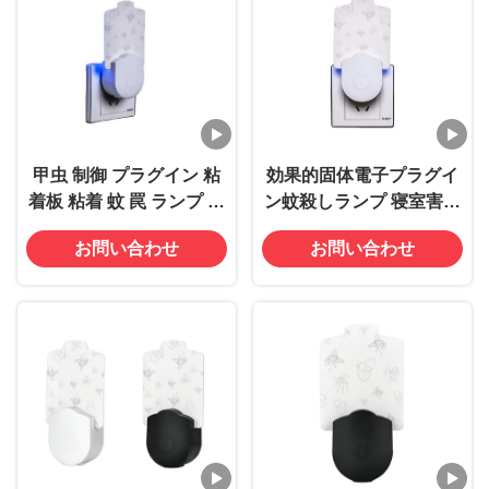
甲虫 制御 プラグイン 粘
効果的固体電子プラグイ
着板 粘着 蚊 罠 ランプ 家
ン蚊殺しランプ 寝室害虫
周辺 蚊 消滅
対策 香りなし
お問い合わせ
お問い合わせ