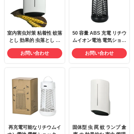
室内害虫対策 粘着性 蚊落
50 容量 ABS 充電 リチウ
とし 効果的 虫落とし カ
ムイオン電池 電気ショッ
ート サイズ
ク 蚊殺虫 ザッパー LED
お問い合わせ
お問い合わせ
37*31.5*32cm
ランプ 虫害対策用の虫き
り
再充電可能なリチウムイ
固体型 虫 罠 蚊 ランプ 倉