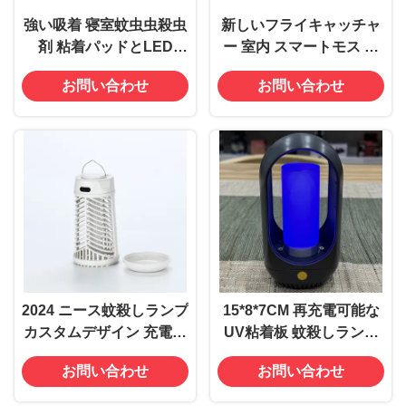
強い吸着 寝室蚊虫虫殺虫
新しいフライキャッチャ
剤 粘着パッドとLED
ー 室内 スマートモス フ
SMD2835*8pcs UV 395
ルーツフライトラップ 電
お問い合わせ
お問い合わせ
NMランプ DC 5V
気家 蚊罠 モスキラー プ
ラグイン 電気フライ 粘り
強いトラップ
2024 ニース蚊殺しランプ
15*8*7CM 再充電可能な
カスタムデザイン 充電可
UV粘着板 蚊殺しランプ
能なUVライト 適用範囲
昆虫の蚊虫を消す ナイト
お問い合わせ
お問い合わせ
20-50平方メートルでコ
ライト
ウモリ用のフライキャッ