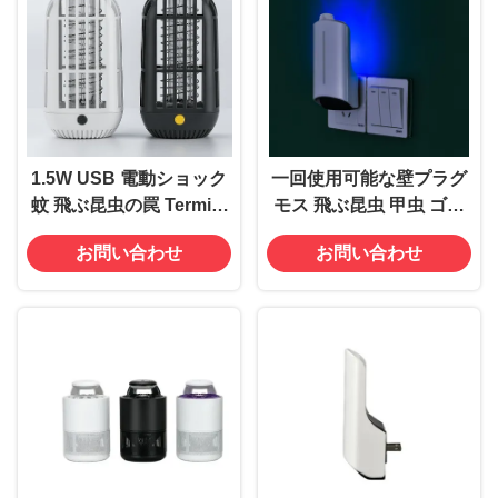
1.5W USB 電動ショック
一回使用可能な壁プラグ
蚊 飛ぶ昆虫の罠 Termite
モス 飛ぶ昆虫 甲虫 ゴム
と Mosquito 制御
罠 虫害のない 粘着パッド
お問い合わせ
お問い合わせ
8.5*6*14.5CM 79.8g