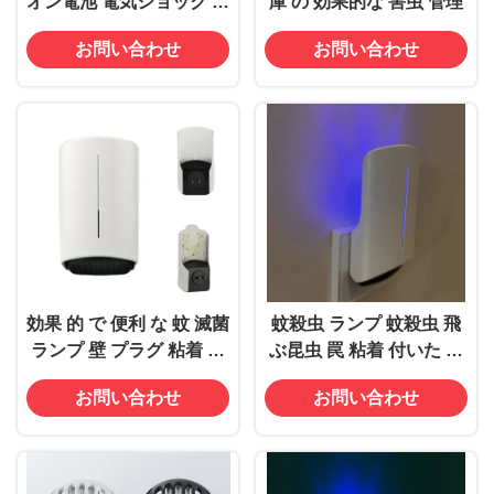
オン電池 電気ショック 蚊
庫 の 効果的な 害虫 管理
殺虫 ザッパー LEDラン
お問い合わせ
お問い合わせ
プ 395 UVライト
効果 的 で 便利 な 蚊 滅菌
蚊殺虫 ランプ 蚊殺虫 飛
ランプ 壁 プラグ 粘着 粘
ぶ昆虫 罠 粘着 付いた 粘
着 敷き 虫 捕まえる 捕ま
着 付いた パッド
お問い合わせ
お問い合わせ
える 甲虫