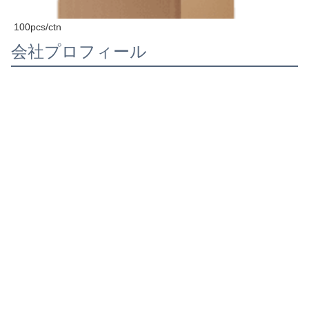
チェジアン
ブランド名
メイダ
モデル番号
G13
梱包
カラーボックス & カ
梱包と配送