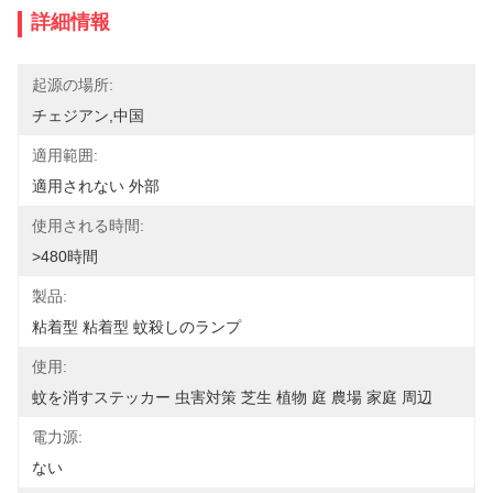
詳細情報
起源の場所:
チェジアン,中国
適用範囲:
適用されない 外部
使用される時間:
>480時間
製品:
粘着型 粘着型 蚊殺しのランプ
使用:
蚊を消すステッカー 虫害対策 芝生 植物 庭 農場 家庭 周辺
電力源:
ない