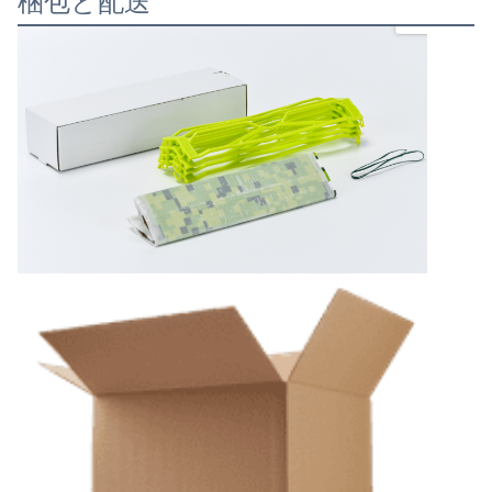
使用
農場,家,周辺
電力源
ない
仕様
>60個
充電器
適用されない
紙のサイズ
12*12*30CM
州
固体
純重量
≤0.5kg
香り
できない
商用買い手
専門店,スーパーマー
害虫の種類
昆虫
特徴
持続可能
産地
中国