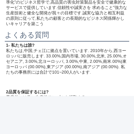
Ningbo Meida Plastic Products Co.,Ltd.は,害虫対策機器の研究,