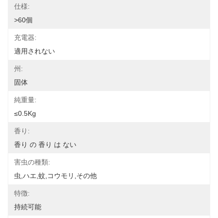
仕様:
>60個
充電器:
適用されない
州:
固体
純重量:
≤0.5Kg
香り:
香り の 香り は ない
害虫の種類:
虫,ハエ,蚊,コウモリ,その他
特徴:
持続可能