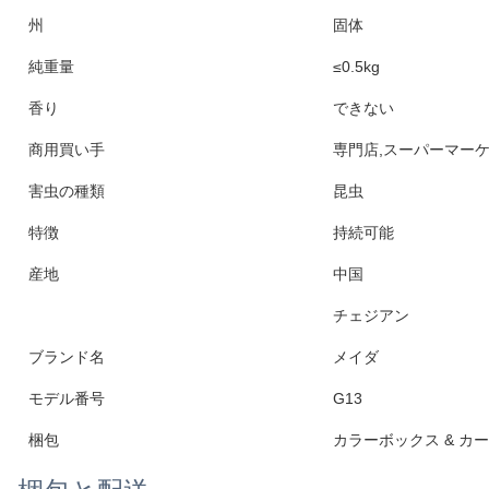
仕様
ポイント
G13
デザイン
定期的な
適用範囲
農場 の 外 の 芝生
時間 を 使う
適用されない
製品
フライトラップ