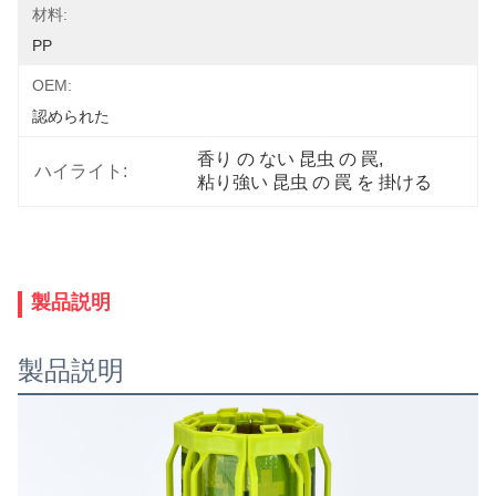
材料:
PP
OEM:
認められた
香り の ない 昆虫 の 罠
, 
ハイライト:
粘り強い 昆虫 の 罠 を 掛ける
製品説明
製品説明