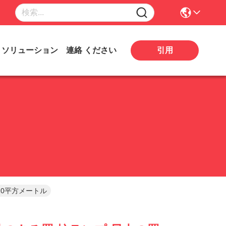
引用
ソリューション
連絡 ください
 20平方メートル