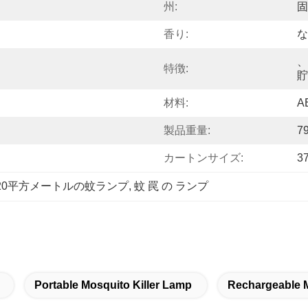
州:
固
香り:
な
、
特徴:
貯
材料:
A
製品重量:
79
カートンサイズ:
3
20平方メートルの蚊ランプ
, 
蚊 罠 の ランプ
Portable Mosquito Killer Lamp
Rechargeable M