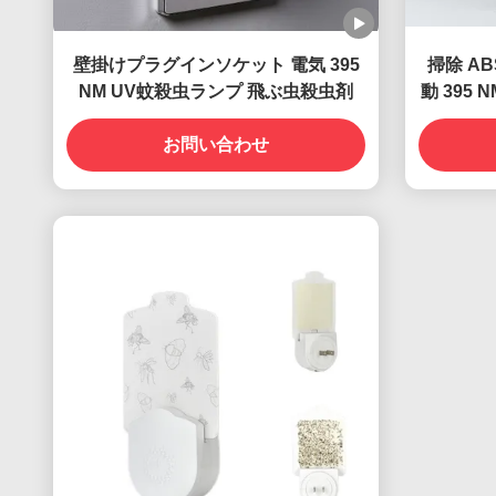
壁掛けプラグインソケット 電気 395
掃除 A
NM UV蚊殺虫ランプ 飛ぶ虫殺虫剤
動 395
お問い合わせ