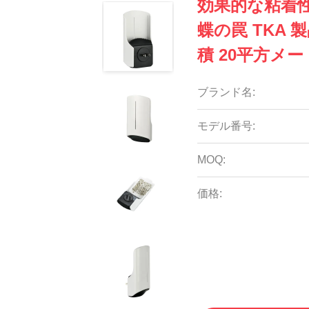
効果的な粘着性
蝶の罠 TKA 製
積 20平方メ
ブランド名:
モデル番号:
MOQ:
価格: