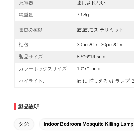
充電器:
適用されない
純重量:
79.8g
害虫の種類:
蚊,蚊,モス,テリミット
梱包:
30pcs/ctn, 30pcs/ctn
製品サイズ:
8.5*6*14.5cm
カラーボックスサイズ:
10*7*15cm
ハイライト:
蚊 に 捕まえる 蚊 ランプ
, 
製品説明
タグ:
Indoor Bedroom Mosquito Killing Lamp