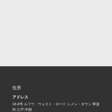
住所
アドレス
18-8号 ルフウ・ウェスト・ロード シメン・タウン 寧波
州 江戸,中国