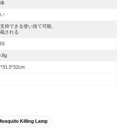
体
い
支持できる使い捨て可能、
蔵される
BS
.8g
7*31.5*32cm
osquito Killing Lamp