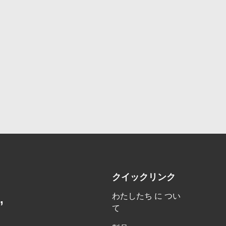
クイックリンク
わたしたち に つい
,
て