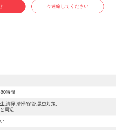
せ
今連絡してください
480時間
生,清掃,清掃/保管,昆虫対策,
と周辺
い