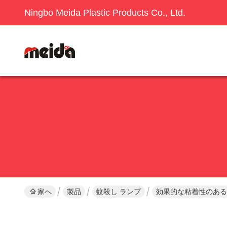
Ningbo Meida Plastic Products Co., Ltd.
家へ
製品
蚊殺し ランプ
効果的な粘着性のある罠 