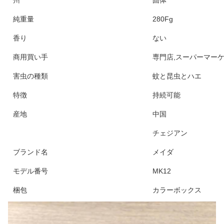
州
固体
純重量
280Fg
香り
ない
商用買い手
専門店,スーパーマー
害虫の種類
蚊と昆虫とハエ
特徴
持続可能
産地
中国
チェジアン
ブランド名
メイダ
モデル番号
MK12
梱包
カラーボックス