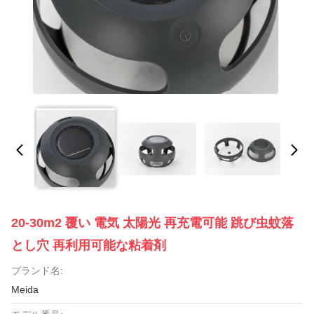
20-30m2 覆い 電気 太陽光 再充電可能 跳び虫蚊落
とし穴 再利用可能な粘着剤
ブランド名:
Meida