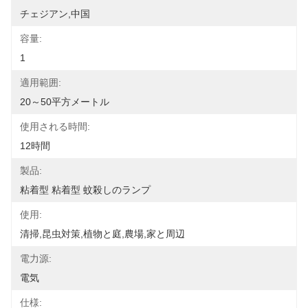
チェジアン,中国
容量:
1
適用範囲:
20～50平方メートル
使用される時間:
12時間
製品:
粘着型 粘着型 蚊殺しのランプ
使用:
清掃,昆虫対策,植物と庭,農場,家と周辺
電力源:
電気
仕様: