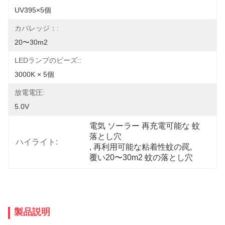
UV395×5個
カバレッジ：:
20〜30m2
LEDランプのビーズ::
3000K × 5個
放電電圧:
5.0V
電気 ソーラー 再充電可能な 蚊 
落とし穴
ハイライト:
, 
再利用可能な粘着性蚊の罠
, 
覆い20〜30m2 蚊の落とし穴
製品説明