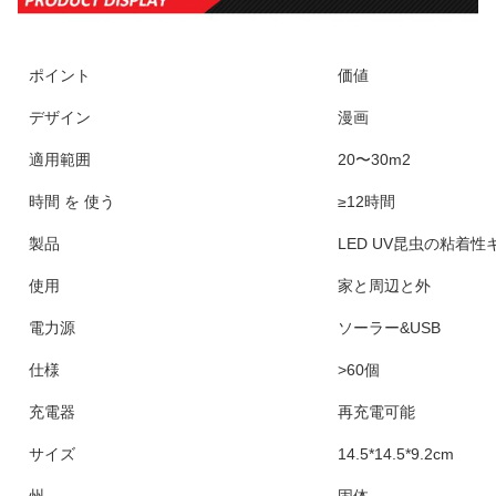
ポイント
価値
デザイン
漫画
適用範囲
20〜30m2
時間 を 使う
≥12時間
製品
LED UV昆虫の粘着
使用
家と周辺と外
電力源
ソーラー&USB
仕様
>60個
充電器
再充電可能
サイズ
14.5*14.5*9.2cm