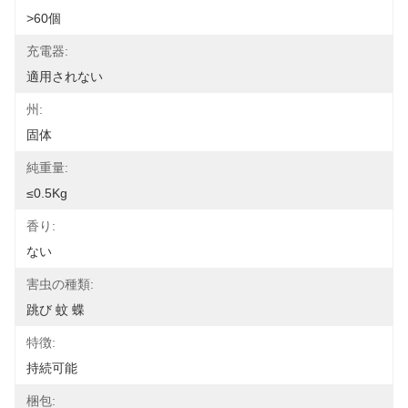
>60個
充電器:
適用されない
州:
固体
純重量:
≤0.5Kg
香り:
ない
害虫の種類:
跳び 蚊 蝶
特徴:
持続可能
梱包: