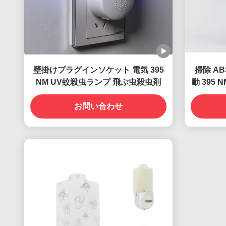
壁掛けプラグインソケット 電気 395
掃除 A
NM UV蚊殺虫ランプ 飛ぶ虫殺虫剤
動 395
お問い合わせ