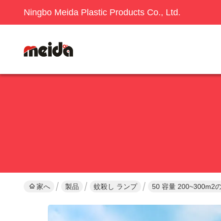
Ningbo Meida Plastic Products Co., Ltd.
家へ
製品
蚊殺し ランプ
50 容量 200~30