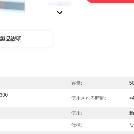
製品説明
容量:
5
300
使用される時間:
>
プ
使用:
動
仕様:
な