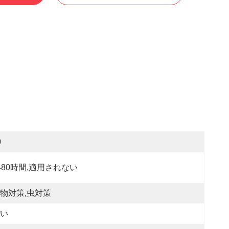
0
480時間,適用されない
物対策,虫対策
い