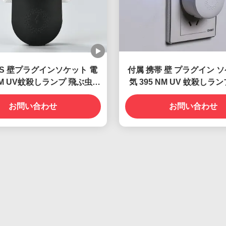
BS 壁プラグインソケット 電
付属 携帯 壁 プラグイン ソ
 NM UV蚊殺しランプ 飛ぶ虫殺
気 395 NM UV 蚊殺しラ
し罠
能で効果的な昆虫対
お問い合わせ
お問い合わせ