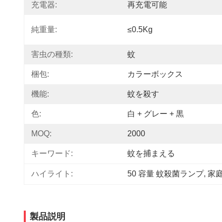
充電器:
再充電可能
純重量:
≤0.5Kg
害虫の種類:
蚊
梱包:
カラーボックス
機能:
蚊を殺す
色:
白 + グレー + 黒
MOQ:
2000
キーワード:
蚊を捕まえる
ハイライト:
50 容量 蚊殺菌ランプ
, 
家
製品説明