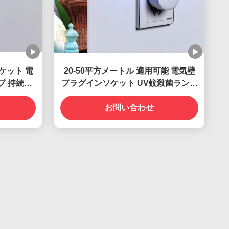
ケット 電
20-50平方メートル 適用可能 電気壁
ンプ 持続可
プラグインソケット UV蚊殺菌ランプ
策
固体状態 高効率
お問い合わせ