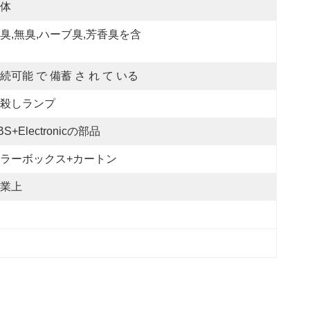
体
臭,無臭,ハーブ臭,芳香臭を含
続可能 で 備蓄 さ れ て いる
殺しランプ
BS+electronicの部品
ラーボックス+カートン
業上