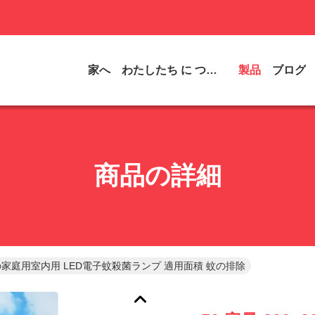
家へ
わたしたち に つい て
製品
ブログ
商品の詳細
0m2の家庭用室内用 LED電子蚊殺菌ランプ 適用面積 蚊の排除