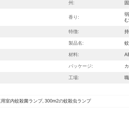
州:
固
弱
香り:
む
特徴:
持
製品名:
蚊
材料:
A
パッケージ:
カ
工場:
職
庭用室内蚊殺菌ランプ
, 
300m2の蚊殺虫ランプ