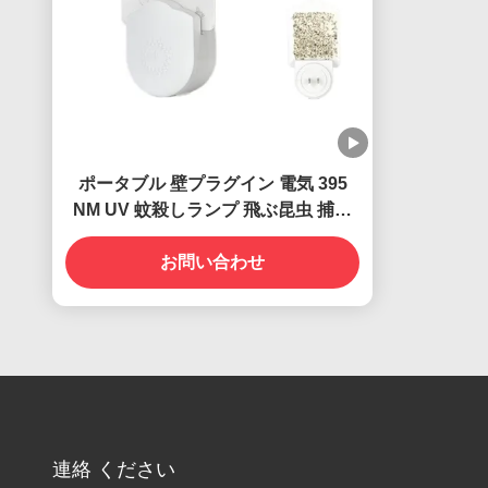
ポータブル 壁プラグイン 電気 395
NM UV 蚊殺しランプ 飛ぶ昆虫 捕獲
殺し
お問い合わせ
連絡 ください