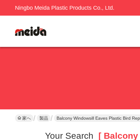
Ningbo Meida Plastic Products Co., Ltd.
家へ
製品
Balcony Windowsill Eaves Plastic Bird Rep
Your Search
[ Balcony 