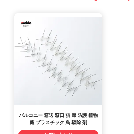
バルコニー 窓辺 窓口 猫 棘 防護 植物
庭 プラスチック 鳥 駆除 剤