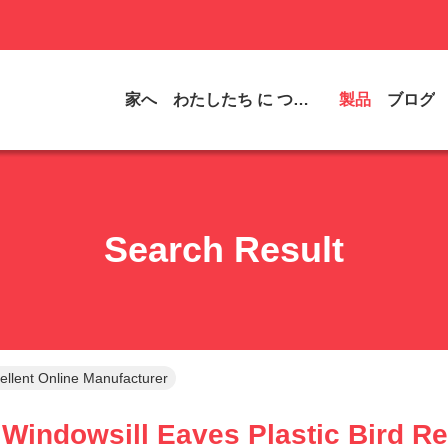
家へ
わたしたち に つい て
製品
ブログ
Search Result
ellent Online Manufacturer
Windowsill Eaves Plastic Bird Rep