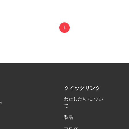
1
クイックリンク
わたしたち に つい
,
て
製品
ブログ