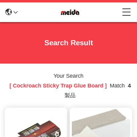
Search Result
Your Search
[ Cockroach Sticky Trap Glue Board ]
Match
4
製品