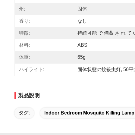
州:
固体
香り:
なし
特徴:
持続可能 で 備蓄 さ れ て
材料:
ABS
体重:
65g
ハイライト:
固体状態の蚊殺虫灯
, 
50
製品説明
タグ:
Indoor Bedroom Mosquito Killing Lamp