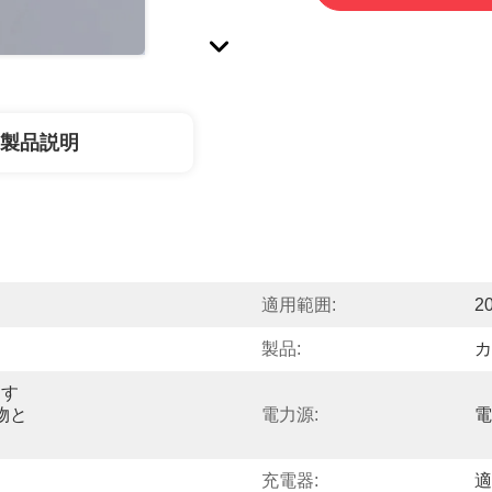
製品説明
適用範囲:
2
製品:
カ
消す
物と
電力源:
電
充電器:
適