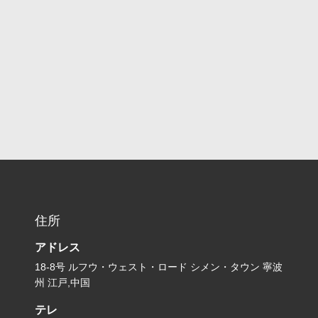
住所
アドレス
18-8号 ルフウ・ウェスト・ロード シメン・タウン 寧波
州 江戸,中国
テレ