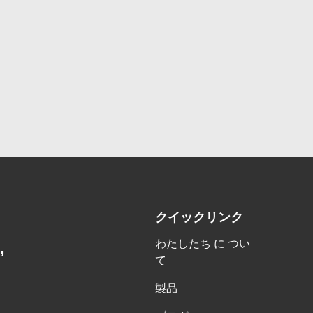
クイックリンク
わたしたち に つい
,
て
製品