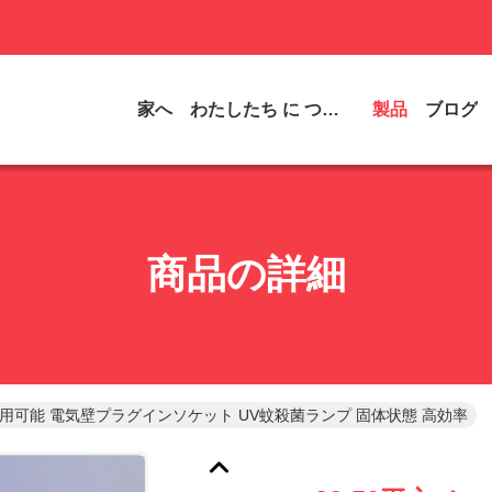
家へ
わたしたち に つい て
製品
ブログ
商品の詳細
 適用可能 電気壁プラグインソケット UV蚊殺菌ランプ 固体状態 高効率