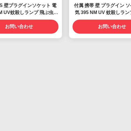
BS 壁プラグインソケット 電
付属 携帯 壁 プラグイン ソ
 NM UV蚊殺しランプ 飛ぶ虫殺
気 395 NM UV 蚊殺しラ
し罠
能で効果的な昆虫対
お問い合わせ
お問い合わせ