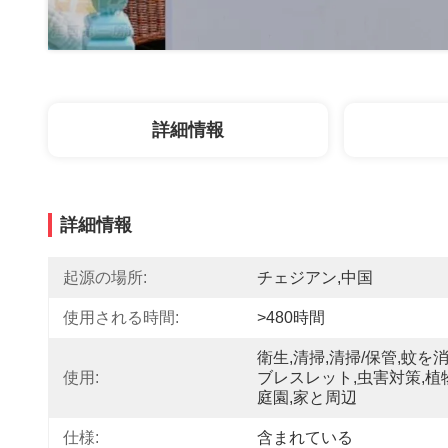
詳細情報
詳細情報
起源の場所:
チェジアン,中国
使用される時間:
>480時間
衛生,清掃,清掃/保管,蚊を
使用:
ブレスレット,虫害対策,植
庭園,家と周辺
仕様:
含まれている