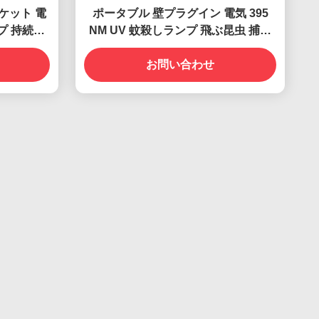
ケット 電
ポータブル 壁プラグイン 電気 395
ンプ 持続可
NM UV 蚊殺しランプ 飛ぶ昆虫 捕獲
策
殺し
お問い合わせ