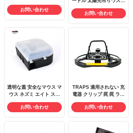
ートル 太陽光吊りワスプ
トラップ カート
お問い合わせ
お問い合わせ
52x41x26cm
透明な蓋 安全なマウス マ
TRAPS 適用されない 充
ウス ネズミ エイト ステ
電器 クリップ 罠 罠 ラッ
ーション 罠 ボックス キ
ト 罠 最大限の結果のため
お問い合わせ
お問い合わせ
ャッチャー 香り 無
の設計