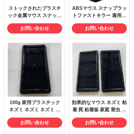
ストックされたプラスチ
ABSマウス スナップラッ
ック金属マウス スナップ
トファストキラー 適用面
ラットトラップキラー
積20平方メートル 使用時
お問い合わせ
お問い合わせ
98g 効果的な棚ディスプ
間480時間
レイ
100g 家用プラスチック
効果的なマウス ネズミ 粘
ネズミ ネズミ ネズミ グ
着 罠 粘着板 家庭 害虫 管
リーム 罠 粘着板 粘着板
理 ための 粘着板
お問い合わせ
お問い合わせ
適用されない