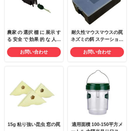
農家 の 選択 棚 に 展示 す
耐久性マウスマウスの罠
る 安全 で 効果 的 な 人間
ネズミの餌 ステーション
的 な マウス 罠
箱 害虫対策装置 410g 掃
お問い合わせ
お問い合わせ
除用
15g 粘り強い昆虫 窓の罠
適用面積 100-150平方メ