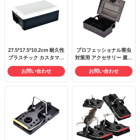
27.5*17.5*10.2cm 耐久性
プロフェッショナル害虫
プラスチック カスタマイ
対策用 アクセサリー 屋内
ズマウスマウスの罠 ネズ
多重キャッチ プラスチッ
お問い合わせ
お問い合わせ
ミネズミの餌ステーショ
ク マウス マウス 罠 ボッ
ンボックス
クスケージ